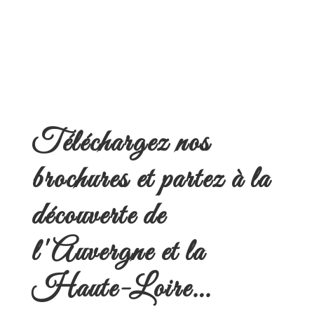
Téléchargez nos
brochures et partez à la
découverte de
l'Auvergne et la
Haute-Loire…