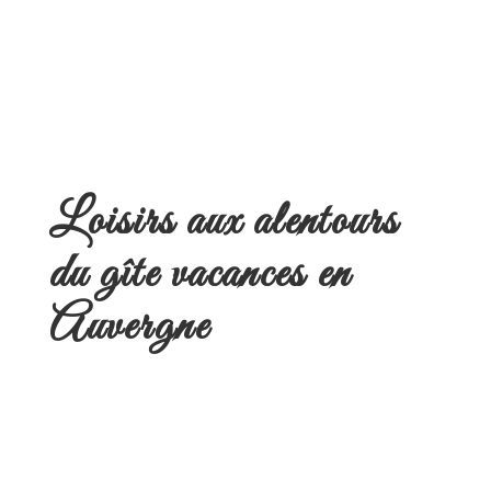
Loisirs aux alentours
du gîte vacances en
Auvergne
Idéalement située, le "gîte Vacances en Auvergne" vous permettra de découvrir et
apprécier les nombreux attraits touristiques qui ont fait de notre région le paradis
des vacanciers.
Détente, sports, culture ou loisirs, vous trouverez tout ce que vous cherchez près
de votre lieu de vacances.
Des informations touristiques seront à votre disposition dès votre arrivée.