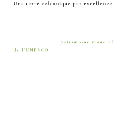
Une terre volcanique par excellence
Symboles de force et de renouveau,
les
volcans
font vibrer l'imagination
des petits comme des grands.
En
Auvergne
, de
patrimoine mondial
de l'UNESCO
en
Grands Sites de
France
, venez à la rencontre
d'un
ensemble volcanique unique en
Europe
, qui depuis toujours façonne
les paysages, enrichit les terroirs et
inspire les Hommes !