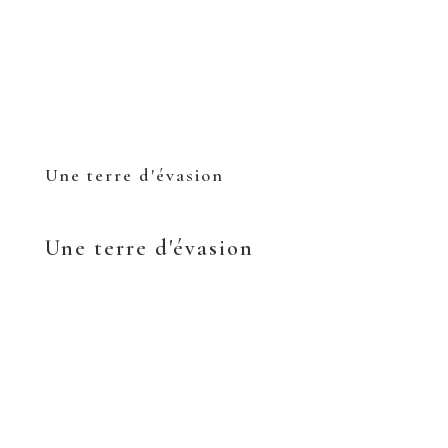
Une terre d'évasion
Une terre d'évasion
Sur terre, dans l’eau ou dans les airs, les volcans
d’Auvergne fourmillent d’activités.
Randonnées
, vélo, baignade, sports d’eaux,
pêche,
parapente
, vols en
montgolfière
, équitation…
Vivez pleinement l’expérience volcanique, au cœur d’une