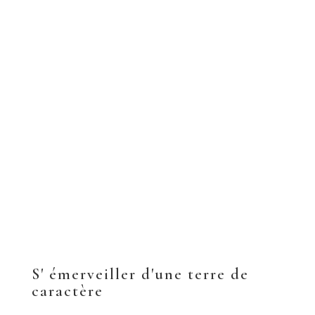
nature exceptionnelle, sauvage et préservée.
S' émerveiller d'une terre de
caractère